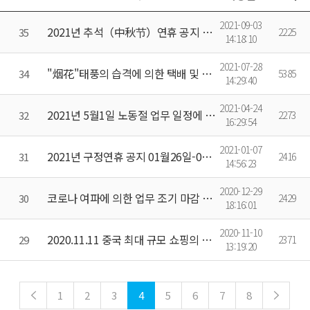
2021-09-03
2021년 추석（中秋节）연휴 공지 9/21-9/24(4일)
35
2225
14:18:10
2021-07-28
"烟花"태풍의 습격에 의한 택배 및 물류건 지연...
34
5385
14:29:40
2021-04-24
2021년 5월1일 노동절 업무 일정에 대해..
32
2273
16:29:54
2021-01-07
2021년 구정연휴 공지 01월26일-02월28일(예상)
31
2416
14:56:23
2020-12-29
코로나 여파에 의한 업무 조기 마감 상황에 대해
30
2429
18:16:01
2020-11-10
2020.11.11 중국 최대 규모 쇼핑의 날! 双十一购物狂欢节！의한 택배건 지연에 대해
29
2371
13:19:20
1
2
3
4
5
6
7
8